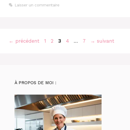
Laisser un commentaire
Page
Page
Page
Page
Page
←
précédent
1
2
3
4
…
7
→
suivant
À PROPOS DE MOI :