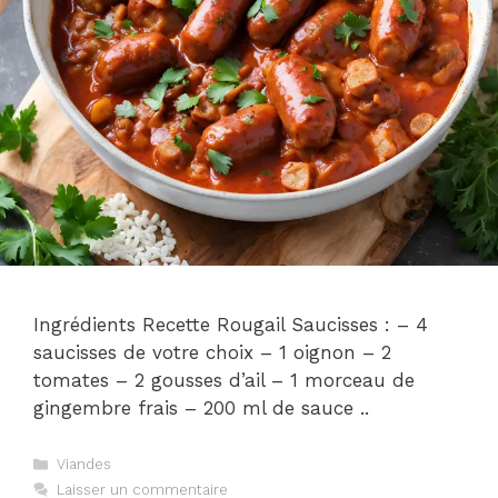
Ingrédients Recette Rougail Saucisses : – 4
saucisses de votre choix – 1 oignon – 2
tomates – 2 gousses d’ail – 1 morceau de
gingembre frais – 200 ml de sauce ..
Catégories
Viandes
Laisser un commentaire