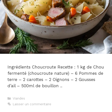
Ingrédients Choucroute Recette : 1 kg de Chou
fermenté (choucroute nature) – 6 Pommes de
terre – 2 carottes – 2 Oignons – 2 Gousses
d’ail – 500ml de bouillon ..
Catégories
Viandes
Laisser un commentaire