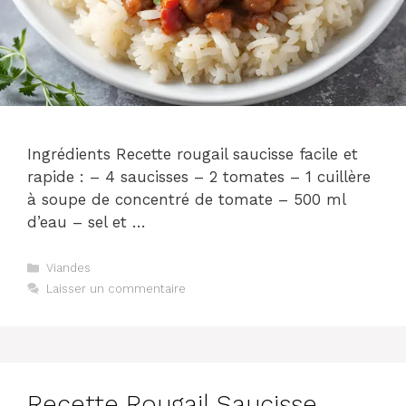
Ingrédients Recette rougail saucisse facile et
rapide : – 4 saucisses – 2 tomates – 1 cuillère
à soupe de concentré de tomate – 500 ml
d’eau – sel et …
Catégories
Viandes
Laisser un commentaire
Recette Rougail Saucisse