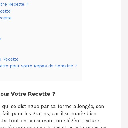
otre Recette ?
cette
ecette
n
u Recette
cette pour Votre Repas de Semaine ?
pour Votre Recette ?
 qui se distingue par sa forme allongée, son
fait pour les gratins, car il se marie bien
ts, tout en conservant une légère texture
un légume riche en fibres et en vitamines, ce