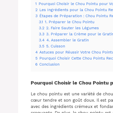
1
Pourquoi Choisir le Chou Pointu pour V
2
Les Ingrédients pour la Chou Pointu Re
3
Étapes de Préparation : Chou Pointu R
3.1
1. Préparer le Chou Pointu
3.2
2. Faire Sauter les Légumes
3.3
3. Préparer la Crème pour le Grati
3.4
4. Assembler le Gratin
3.5
5. Cuisson
4
Astuces pour Réussir Votre Chou Point
5
Pourquoi Choisir Cette Chou Pointu Re
6
Conclusion
Pourquoi Choisir le Chou Pointu 
Le chou pointu est une variété de chou
cœur tendre et son goût doux. Il est par
avec des ingrédients crémeux et fondan
croquante. De plus, le chou pointu est 