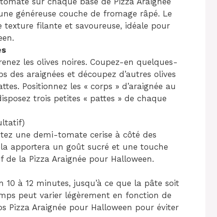
 tomate sur chaque base de Pizza Araignée
 une généreuse couche de fromage râpé. Le
exture filante et savoureuse, idéale pour
een.
es
renez les olives noires. Coupez-en quelques-
s des araignées et découpez d’autres olives
attes. Positionnez les « corps » d’araignée au
isposez trois petites « pattes » de chaque
ltatif)
utez une demi-tomate cerise à côté des
Cela apportera un goût sucré et une touche
tif de la Pizza Araignée pour Halloween.
 10 à 12 minutes, jusqu’à ce que la pâte soit
emps peut varier légèrement en fonction de
 vos Pizza Araignée pour Halloween pour éviter