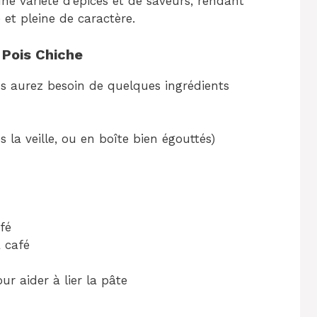
une variété d’épices et de saveurs, rendant
et pleine de caractère.
 Pois Chiche
us aurez besoin de quelques ingrédients
s la veille, ou en boîte bien égouttés)
fé
à café
ur aider à lier la pâte