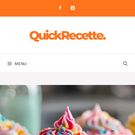
Aller
au
contenu
MENU