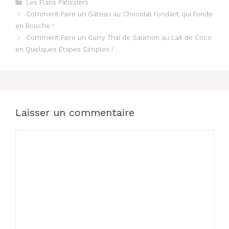
Catégories
Les Flans Pâtissiers
Comment Faire un Gâteau au Chocolat Fondant qui Fonde
en Bouche !
Comment Faire un Curry Thai de Saumon au Lait de Coco
en Quelques Étapes Simples !
Laisser un commentaire
Commentaire